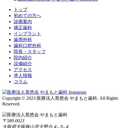
トップ
初めての方へ
診療案内
矯正歯科
インプラント
歯周外科
歯科口腔外科
院長・スタッフ
院内紹介
設備紹介
アクセス
求人情報
コラム
Copyright © 2023 医療法人英悠会 やまもと歯科. All Rights
Reserved.
〒589-0023
大阪府大阪狭山市大野台４-３-４