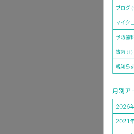
ブログ
(
マイク
予防歯
抜歯
(1)
親知ら
月別ア
2026
2021