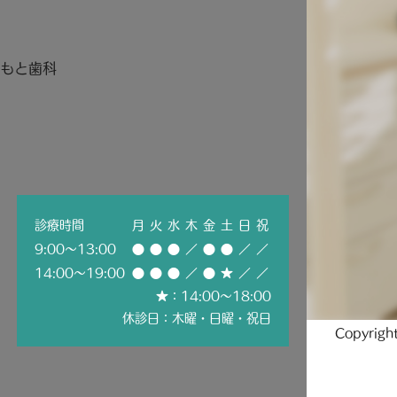
診療時間
月
火
水
木
金
土
日
祝
9:00～13:00
●
●
●
／
●
●
／
／
14:00～19:00
●
●
●
／
●
★
／
／
★：14:00〜18:00
休診日：木曜・日曜・祝日
Copyrig